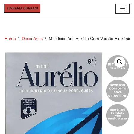
Skip
to
content
Home
\
Dicionários
\
Minidicionário Aurélio Com Versão Eletrônica