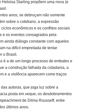
 e Heloisa Starling propõem uma nova (e
sil.
entos anos, se debruçam não somente
bém sobre o cotidiano, a expressão
os ciclos econômicos e os conflitos sociais
as e os eventos consagrados pela
êm ainda diálogo constante com aqueles
am na difícil empreitada de tentar
r o Brasil.
as é a de um longo processo de embates e
ue a construção falhada da cidadania, a
em e a violência aparecem como traços
 das autoras, que joga luz sobre a
cracia posta em xeque, os desdobramentos
impeachment de Dilma Rousseff, entre
os últimos anos.