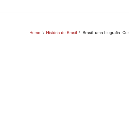
Skip
to
content
Home
\
História do Brasil
\
Brasil: uma biografia: C